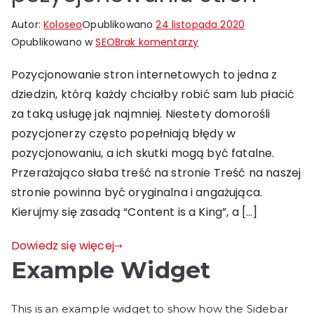
Autor:
Koloseo
Opublikowano
24 listopada 2020
do
Opublikowano w
SEO
Brak komentarzy
3
Pozycjonowanie stron internetowych to jedna z
straszne
dziedzin, którą każdy chciałby robić sam lub płacić
błędy
w
za taką usługę jak najmniej. Niestety domorośli
pozycjonowaniu
pozycjonerzy często popełniają błędy w
stron
pozycjonowaniu, a ich skutki mogą być fatalne.
Przerażająco słaba treść na stronie Treść na naszej
stronie powinna być oryginalna i angażująca.
Kierujmy się zasadą “Content is a King”, a […]
Dowiedz się więcej
Example Widget
This is an example widget to show how the Sidebar