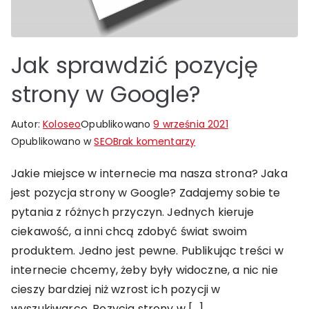
Jak sprawdzić pozycję
strony w Google?
Autor:
Koloseo
Opublikowano
9 września 2021
do
Opublikowano w
SEO
Brak komentarzy
Jak
Jakie miejsce w internecie ma nasza strona? Jaka
sprawdzić
jest pozycja strony w Google? Zadajemy sobie te
pozycję
strony
pytania z różnych przyczyn. Jednych kieruje
w
ciekawość, a inni chcą zdobyć świat swoim
Google?
produktem. Jedno jest pewne. Publikując treści w
internecie chcemy, żeby były widoczne, a nic nie
cieszy bardziej niż wzrost ich pozycji w
wyszukiwarce. Pozycja strony w […]